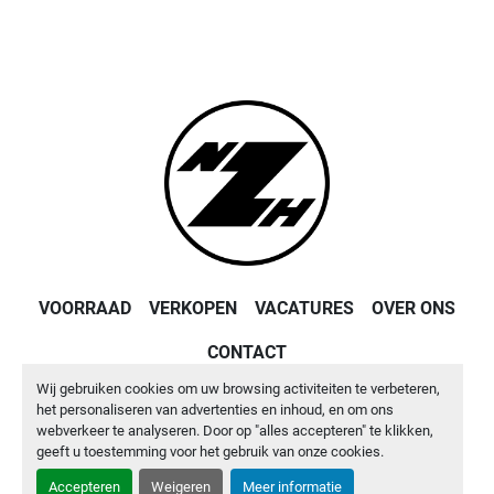
VOORRAAD
VERKOPEN
VACATURES
OVER ONS
CONTACT
Wij gebruiken cookies om uw browsing activiteiten te verbeteren,
Machinio System
website door
Machinio
het personaliseren van advertenties en inhoud, en om ons
webverkeer te analyseren. Door op "alles accepteren" te klikken,
Cookies beheren
geeft u toestemming voor het gebruik van onze cookies.
Accepteren
Weigeren
Meer informatie