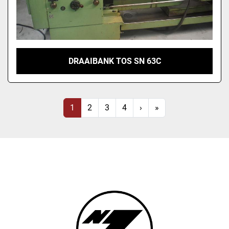
DRAAIBANK TOS SN 63C
1
2
3
4
›
»