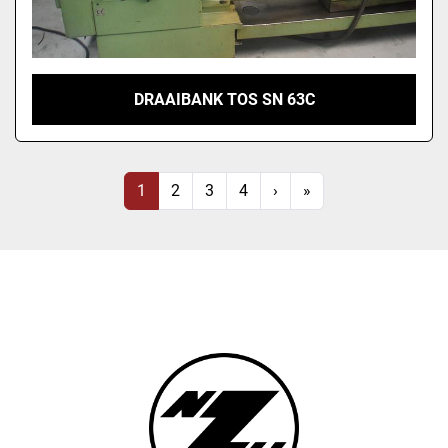
DRAAIBANK TOS SN 63C
1
2
3
4
›
»