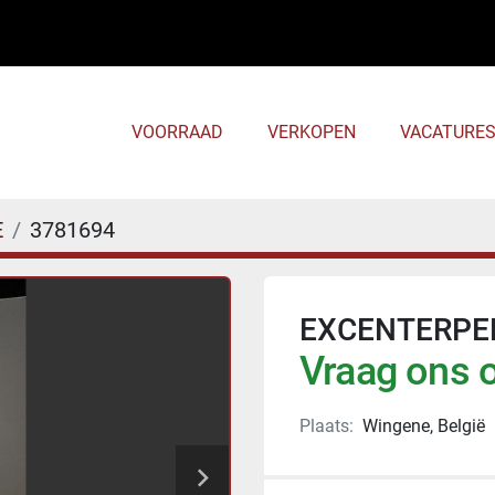
VOORRAAD
VERKOPEN
VACATURE
E
3781694
EXCENTERPE
Vraag ons o
Plaats:
Wingene, België