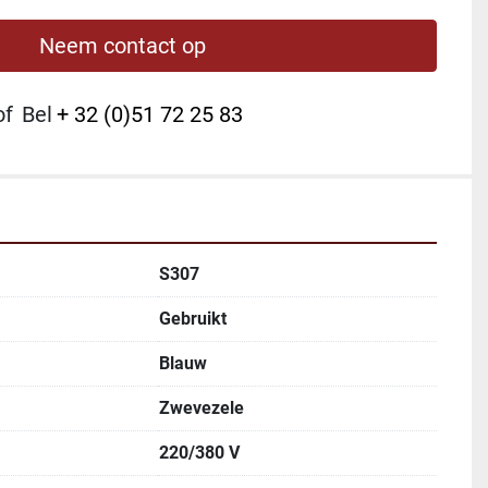
Neem contact op
of
Bel
+ 32 (0)51 72 25 83
S307
Gebruikt
Blauw
Zwevezele
220/380 V