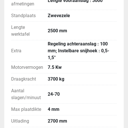
Lengte vooraanslag : 3000
afmetingen
Standplaats
Zwevezele
Lengte
2500 mm
werktafel
Regeling achteraanslag : 100
Extra
mm; Instelbare snijhoek : 0,5-
1,5°
Motorvermogen
7.5 Kw
Draagkracht
3700 kg
Aantal
24-70
slagen/minuut
Max plaatdikte
4 mm
Uitlading
2700 mm