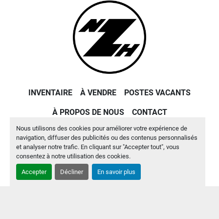
INVENTAIRE
À VENDRE
POSTES VACANTS
À PROPOS DE NOUS
CONTACT
Nous utilisons des cookies pour améliorer votre expérience de
Site web
Machinio System
par
Machinio
navigation, diffuser des publicités ou des contenus personnalisés
et analyser notre trafic. En cliquant sur "Accepter tout", vous
Gérez les cookies
consentez à notre utilisation des cookies.
Accepter
Décliner
En savoir plus