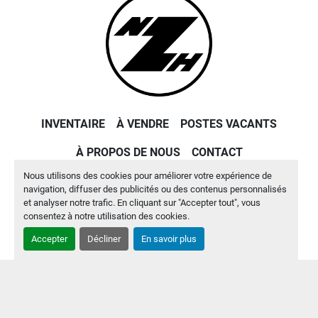
INVENTAIRE
À VENDRE
POSTES VACANTS
À PROPOS DE NOUS
CONTACT
Nous utilisons des cookies pour améliorer votre expérience de
Site web
Machinio System
par
Machinio
navigation, diffuser des publicités ou des contenus personnalisés
et analyser notre trafic. En cliquant sur "Accepter tout", vous
Gérez les cookies
consentez à notre utilisation des cookies.
Accepter
Décliner
En savoir plus