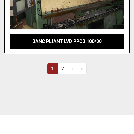
BANC PLIANT LVD PPCB 100/30
1
2
›
»