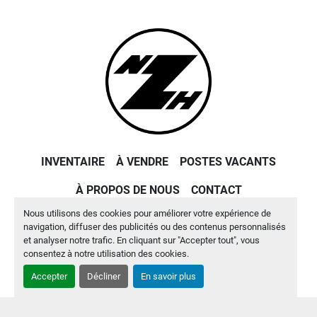
INVENTAIRE
À VENDRE
POSTES VACANTS
À PROPOS DE NOUS
CONTACT
Nous utilisons des cookies pour améliorer votre expérience de
Site web
Machinio System
par
Machinio
navigation, diffuser des publicités ou des contenus personnalisés
et analyser notre trafic. En cliquant sur "Accepter tout", vous
Gérez les cookies
consentez à notre utilisation des cookies.
Accepter
Décliner
En savoir plus