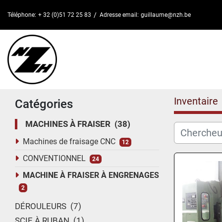
Téléphone:
+ 32 (0)51 72 25 83
Adresse email:
guillaume@nzh.be
Inventaire
Catégories
MACHINES À FRAISER
38
Machines de fraisage CNC
12
CONVENTIONNEL
24
MACHINE À FRAISER À ENGRENAGES
2
DÉROULEURS
7
SCIE À RUBAN
1